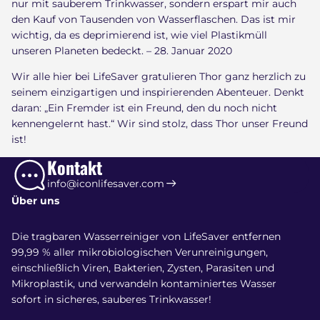
nur mit sauberem Trinkwasser, sondern erspart mir auch
den Kauf von Tausenden von Wasserflaschen. Das ist mir
wichtig, da es deprimierend ist, wie viel Plastikmüll
unseren Planeten bedeckt. – 28. Januar 2020
Wir alle hier bei LifeSaver gratulieren Thor ganz herzlich zu
seinem einzigartigen und inspirierenden Abenteuer. Denkt
daran: „Ein Fremder ist ein Freund, den du noch nicht
kennengelernt hast.“ Wir sind stolz, dass Thor unser Freund
ist!
Kontakt
info@iconlifesaver.com
Über uns
Die tragbaren Wasserreiniger von LifeSaver entfernen
99,99 % aller mikrobiologischen Verunreinigungen,
einschließlich Viren, Bakterien, Zysten, Parasiten und
Mikroplastik, und verwandeln kontaminiertes Wasser
sofort in sicheres, sauberes Trinkwasser!