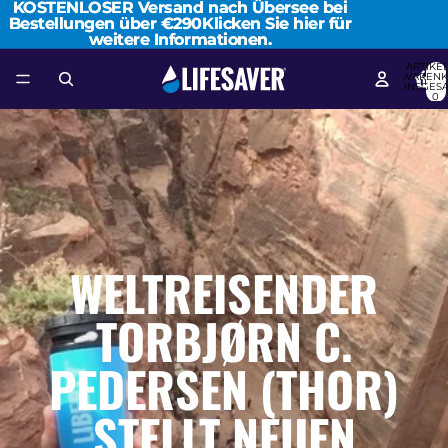
KOSTENLOSER Versand nach Übersee bei
KOSTENLOSER Versand nach Übersee bei
Bestellungen über €290
Bestellungen über €290Klicken Sie hier für
Klicken Sie hier für
weitere Informationen.
weitere Informationen.
ARTIKEL
WARENK
INSGES
0
WELTREISENDER
TORBJØRN C.
PEDERSEN (THOR)
STELLT NEUEN