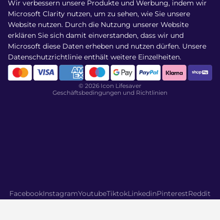
Wir verbessern unsere Produkte und Werbung, indem wir
Versand
Microsoft Clarity nutzen, um zu sehen, wie Sie unsere
Widerrufsrecht
Website nutzen. Durch die Nutzung unserer Website
AGB
erklären Sie sich damit einverstanden, dass wir und
Microsoft diese Daten erheben und nutzen dürfen. Unsere
Datenschutzerklärung
Datenschutzrichtlinie
enthält weitere Einzelheiten.
Kontaktinformationen
Stornierungsrichtlinie
© 2026
Icon Lifesaver
Geschäftsbedingungen und Richtlinien
Facebook
Instagram
Youtube
Tiktok
Linkedin
Pinterest
Reddit