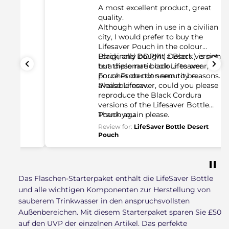
A most excellent product, great
quality.
Although when in use in a civilian
city, I would prefer to buy the
Lifesaver Pouch in the colour
Black, and DDPM ( Desert ) is not
I originally bought a Black version,
to a diplomatic colour to wear, for
but these rare black Lifesaver
Force Protection security reasons.
pouches do not seem to be
available now.
Please Lifesaver, could you please
reproduce the Black Cordura
versions of the Lifesaver Bottle
Pouch again please.
Thank you.
Review for:
LifeSaver Bottle Desert
Pouch
Das Flaschen-Starterpaket enthält die LifeSaver Bottle
und alle wichtigen Komponenten zur Herstellung von
sauberem Trinkwasser in den anspruchsvollsten
Außenbereichen. Mit diesem Starterpaket sparen Sie £50
auf den UVP der einzelnen Artikel. Das perfekte