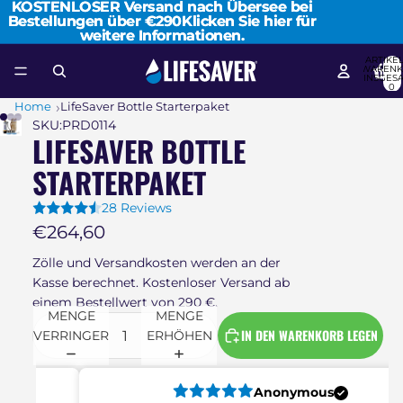
KOSTENLOSER Versand nach Übersee bei
KOSTENLOSER Versand nach Übersee bei
Bestellungen über €290
Bestellungen über €290Klicken Sie hier für
Klicken Sie hier für
weitere Informationen.
weitere Informationen.
ARTIKEL
WARENK
INSGES
0
Home
LifeSaver Bottle Starterpaket
SKU:
PRD0114
LIFESAVER BOTTLE
STARTERPAKET
28 Reviews
€264,60
Zölle und Versandkosten werden an der
Kasse berechnet. Kostenloser Versand ab
einem Bestellwert von 290 €.
MENGE
MENGE
IN DEN WARENKORB LEGEN
VERRINGERN
ERHÖHEN
Anonymous