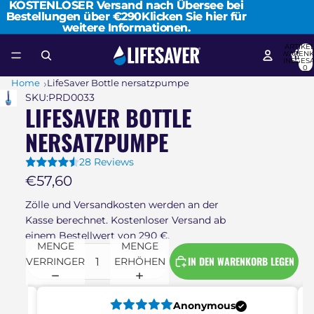
KOSTENLOSER Versand nach Übersee bei
KOSTENLOSER Versand nach Übersee bei
Bestellungen über €290
Bestellungen über €290Klicken Sie hier für
Klicken Sie hier für
weitere Informationen.
weitere Informationen.
ARTIKEL
WARENK
INSGES
0
Home
LifeSaver Bottle nersatzpumpe
SKU:
PRD0033
LIFESAVER BOTTLE
NERSATZPUMPE
28 Reviews
€57,60
Zölle und Versandkosten werden an der
Kasse berechnet. Kostenloser Versand ab
einem Bestellwert von 290 €.
MENGE
MENGE
IN DEN WARENKORB LEGEN
VERRINGERN
ERHÖHEN
Anonymous