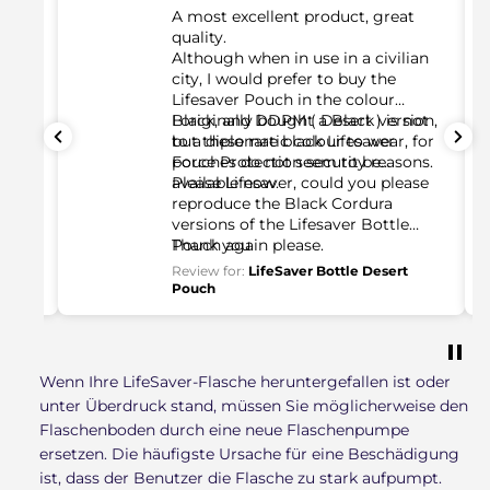
A most excellent product, great
quality.
Although when in use in a civilian
city, I would prefer to buy the
Lifesaver Pouch in the colour
Black, and DDPM ( Desert ) is not
I originally bought a Black version,
to a diplomatic colour to wear, for
but these rare black Lifesaver
Force Protection security reasons.
pouches do not seem to be
available now.
Please Lifesaver, could you please
reproduce the Black Cordura
versions of the Lifesaver Bottle
Pouch again please.
Thank you.
Review for:
LifeSaver Bottle Desert
Pouch
Wenn Ihre LifeSaver-Flasche heruntergefallen ist oder
unter Überdruck stand, müssen Sie möglicherweise den
Flaschenboden durch eine neue Flaschenpumpe
ersetzen. Die häufigste Ursache für eine Beschädigung
ist, dass der Benutzer die Flasche zu stark aufpumpt.