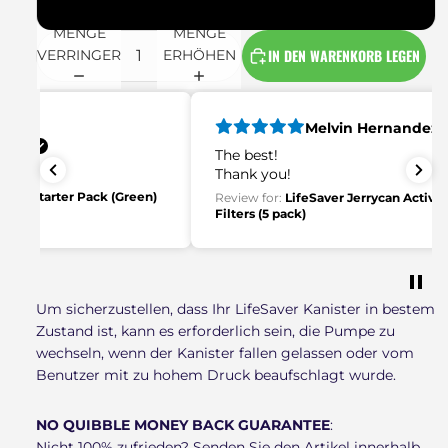
Grün
MENGE
MENGE
IN DEN WARENKORB LEGEN
VERRINGERN
ERHÖHEN
Melvin Hernandez
The best!
Thank you!
en)
Review for:
LifeSaver Jerrycan Activated Carbon
Filters (5 pack)
Um sicherzustellen, dass Ihr LifeSaver Kanister in bestem
Zustand ist, kann es erforderlich sein, die Pumpe zu
wechseln, wenn der Kanister fallen gelassen oder vom
Benutzer mit zu hohem Druck beaufschlagt wurde.
NO QUIBBLE MONEY BACK GUARANTEE
:
Nicht 100% zufrieden? Senden Sie den Artikel innerhalb